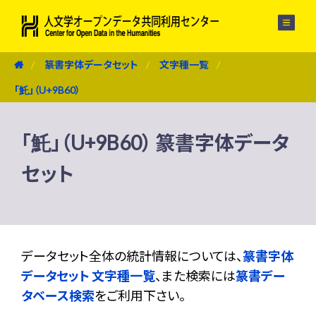
メニュー
篆書字体データセット
文字種一覧
「魠」（U+9B60）
「魠」（U+9B60） 篆書字体データ
セット
データセット全体の統計情報については、
篆書字体
データセット 文字種一覧
、また検索には
篆書デー
タベース検索
をご利用下さい。