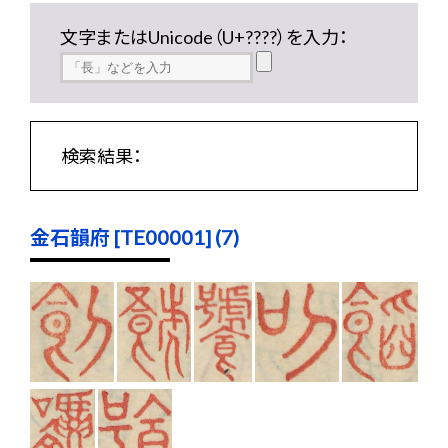
文字またはUnicode（U+????）を入力：
検索結果：
金石韻府 [TE00001] (7)