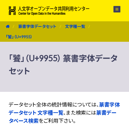
メニュー
篆書字体データセット
文字種一覧
「饕」（U+9955）
「饕」（U+9955） 篆書字体データ
セット
データセット全体の統計情報については、
篆書字体
データセット 文字種一覧
、また検索には
篆書デー
タベース検索
をご利用下さい。