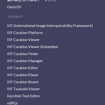
GeoLOD
ソフトウェア
IIIF (International Image Interoperability Framework)
IIIF Curation Platform
IIIF Curation Viewer
IIIF Curation Viewer Embedded
IIIF Curation Finder
IIIF Curation Manager
IIIF Curation Editor
IIIF Curation Player
IIIF Curation Board
IIIF Tsukushi Viewer
KuroNet Text Editor
vdiff.js