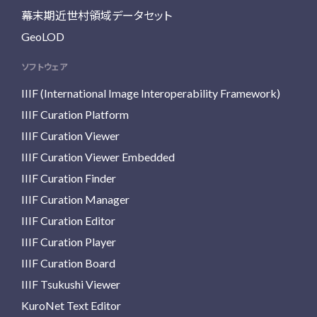
幕末期近世村領域データセット
GeoLOD
ソフトウェア
IIIF (International Image Interoperability Framework)
IIIF Curation Platform
IIIF Curation Viewer
IIIF Curation Viewer Embedded
IIIF Curation Finder
IIIF Curation Manager
IIIF Curation Editor
IIIF Curation Player
IIIF Curation Board
IIIF Tsukushi Viewer
KuroNet Text Editor