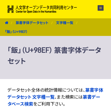
メニュー
篆書字体データセット
文字種一覧
「飯」（U+98EF）
「飯」（U+98EF） 篆書字体データ
セット
データセット全体の統計情報については、
篆書字体
データセット 文字種一覧
、また検索には
篆書デー
タベース検索
をご利用下さい。