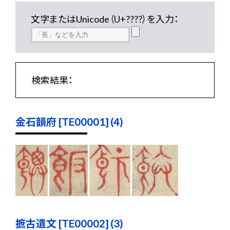
文字またはUnicode（U+????）を入力：
検索結果：
金石韻府 [TE00001] (4)
摭古遺文 [TE00002] (3)