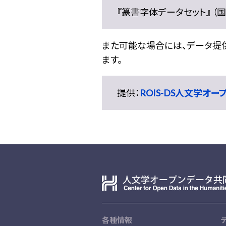
『篆書字体データセット』 （国文
また可能な場合には、データ提供元
ます。
提供：
ROIS-DS人文学オ
各種情報