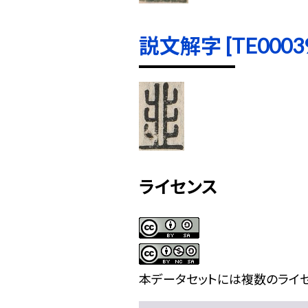
説文解字 [TE00039]
ライセンス
本データセットには複数のライセ