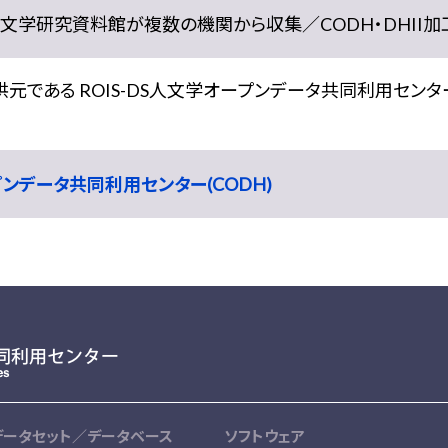
学研究資料館が複数の機関から収集／CODH・DHII加工） doi:
である ROIS-DS人文学オープンデータ共同利用センター
ープンデータ共同利用センター(CODH)
データセット／データベース
ソフトウェア