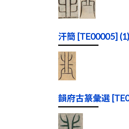
汗簡 [TE00005] (1
韻府古篆彙選 [TE000