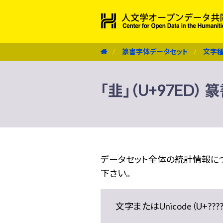
篆書字体データセット
文字
「韭」（U+97ED）
データセット全体の統計情報に
下さい。
文字またはUnicode（U+??