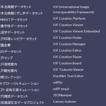
日本古典籍データセット
IIIF (International Image
Interoperability Framework)
日本古典籍くずし字データセット
IIIF Curation Platform
MNISTデータセット
IIIF Curation Viewer
篆書字体データセット
IIIF Curation Viewer Embedded
古活字データセット
IIIF Curation Finder
江戸料理レシピデータセット
IIIF Curation Manager
武鑑全集
IIIF Curation Editor
藩IDデータセット
IIIF Curation Player
江戸マップ
IIIF Curation Board
江戸買物案内
IIIF Tsukushi Viewer
江戸観光案内
KuroNet Text Editor
顔貌コレクション
vdiff.js
IIFグローバルキュレーション
vdiff-seq.js
江戸・安政災害キュレーション
JSONkeeper
近代雑誌データセット
Canvas Indexer
日琉諸語文法データプロジェクト