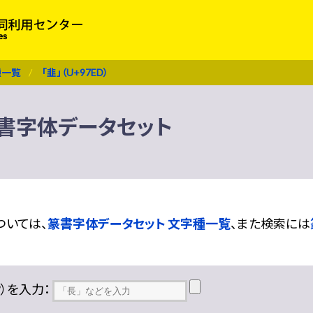
種一覧
「韭」（U+97ED）
 篆書字体データセット
ついては、
篆書字体データセット 文字種一覧
、また検索には
??）を入力：