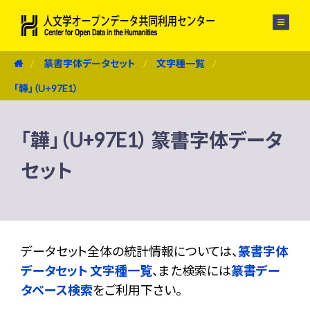
メニュー
篆書字体データセット
文字種一覧
「韡」（U+97E1）
「韡」（U+97E1） 篆書字体データ
セット
データセット全体の統計情報については、
篆書字体
データセット 文字種一覧
、また検索には
篆書デー
タベース検索
をご利用下さい。