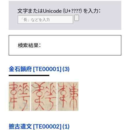
文字またはUnicode（U+????）を入力：
検索結果：
金石韻府 [TE00001] (3)
摭古遺文 [TE00002] (1)