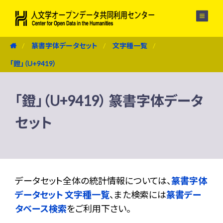
メニュー
篆書字体データセット
文字種一覧
「鐙」（U+9419）
「鐙」（U+9419） 篆書字体データ
セット
データセット全体の統計情報については、
篆書字体
データセット 文字種一覧
、また検索には
篆書デー
タベース検索
をご利用下さい。