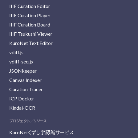
IIIF Curation Editor
IIIF Curation Player
IIIF Curation Board
IIIF Tsukushi Viewer
KuroNet Text Editor
vdiff.js
vdiff-seq.js
JSONkeeper
Canvas Indexer
Curation Tracer
ICP Docker
Kindai-OCR
プロジェクト／リソース
KuroNetくずし字認識サービス