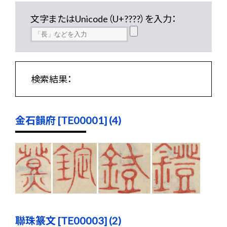
文字またはUnicode（U+????）を入力：
検索結果：
金石韻府 [TE00001] (4)
聯珠篆文 [TE00003] (2)