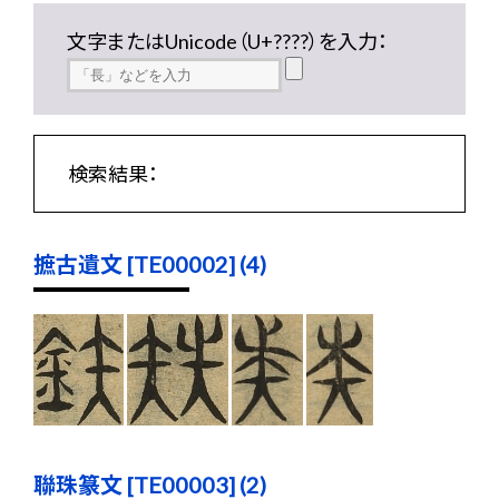
文字またはUnicode（U+????）を入力：
検索結果：
摭古遺文 [TE00002] (4)
聯珠篆文 [TE00003] (2)