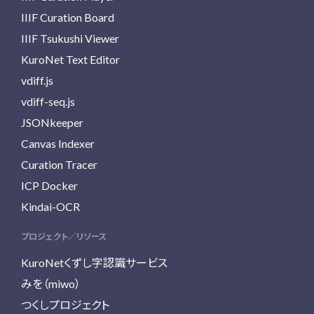
IIIF Curation Board
IIIF Tsukushi Viewer
KuroNet Text Editor
vdiff.js
vdiff-seq.js
JSONkeeper
Canvas Indexer
Curation Tracer
ICP Docker
Kindai-OCR
プロジェクト／リソース
KuroNetくずし字認識サービス
みを（miwo）
つくしプロジェクト