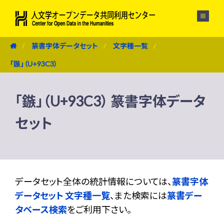
メニュー
篆書字体データセット
文字種一覧
「鏃」（U+93C3）
「鏃」（U+93C3） 篆書字体データ
セット
データセット全体の統計情報については、
篆書字体
データセット 文字種一覧
、また検索には
篆書デー
タベース検索
をご利用下さい。