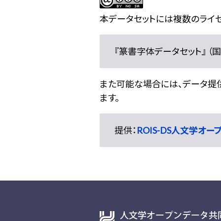
本データセットには複数のライセ
『篆書字体データセット』 （国文
また可能な場合には、データ提供元
ます。
提供：
ROIS-DS人文学オ