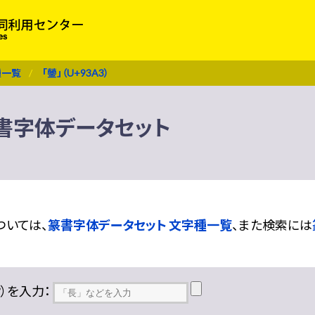
種一覧
「鎣」（U+93A3）
 篆書字体データセット
ついては、
篆書字体データセット 文字種一覧
、また検索には
??）を入力：