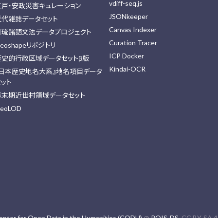
vdiff-seq.js
江戸・安政災害キュレーション
JSONkeeper
近代雑誌データセット
Canvas Indexer
日琉諸語文法データプロジェクト
Curation Tracer
eoshapeリポジトリ
ICP Docker
歴史的行政区域データセットβ版
Kindai-OCR
『日本歴史地名大系』地名項目データ
セット
幕末期近世村領域データセット
eoLOD
enter for Open Data in the Humanities (CODH)
@
ROIS-DS
. CC BY-SA 4.