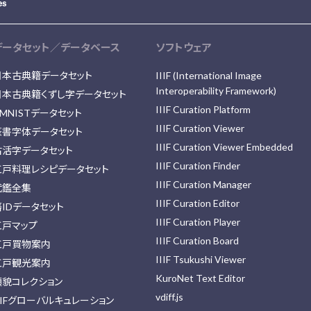
データセット／データベース
ソフトウェア
日本古典籍データセット
IIIF (International Image
Interoperability Framework)
日本古典籍くずし字データセット
IIIF Curation Platform
MNISTデータセット
IIIF Curation Viewer
篆書字体データセット
IIIF Curation Viewer Embedded
古活字データセット
IIIF Curation Finder
江戸料理レシピデータセット
IIIF Curation Manager
武鑑全集
IIIF Curation Editor
藩IDデータセット
IIIF Curation Player
江戸マップ
IIIF Curation Board
江戸買物案内
IIIF Tsukushi Viewer
江戸観光案内
KuroNet Text Editor
顔貌コレクション
vdiff.js
IIFグローバルキュレーション