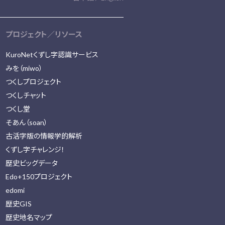
プロジェクト／リソース
KuroNetくずし字認識サービス
みを（miwo）
つくしプロジェクト
つくしチャット
つくし堂
そあん（soan）
古活字版の情報学的解析
くずし字チャレンジ！
歴史ビッグデータ
Edo+150プロジェクト
edomi
歴史GIS
歴史地名マップ