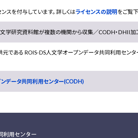
ンスを付与しています。 詳しくは
ライセンスの説明
をご覧下
学研究資料館が複数の機関から収集／CODH・DHII加工） doi:
である ROIS-DS人文学オープンデータ共同利用センター
ープンデータ共同利用センター(CODH)