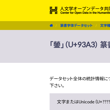
篆書字体データセット
文字
「鎣」（U+93A3）
データセット全体の統計情報に
下さい。
文字またはUnicode（U+??