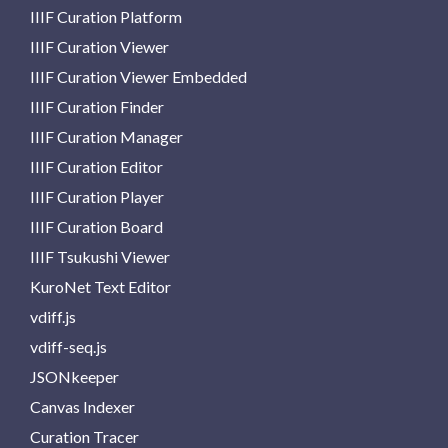
IIIF Curation Platform
IIIF Curation Viewer
IIIF Curation Viewer Embedded
IIIF Curation Finder
IIIF Curation Manager
IIIF Curation Editor
IIIF Curation Player
IIIF Curation Board
IIIF Tsukushi Viewer
KuroNet Text Editor
vdiff.js
vdiff-seq.js
JSONkeeper
Canvas Indexer
Curation Tracer