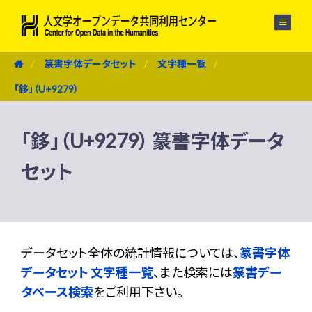
メニュー
篆書字体データセット
文字種一覧
「鉹」（U+9279）
「鉹」（U+9279） 篆書字体データ
セット
データセット全体の統計情報については、
篆書字体
データセット 文字種一覧
、また検索には
篆書デー
タベース検索
をご利用下さい。