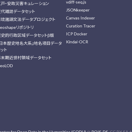
vdiff-seq.js
江戸・安政災害キュレーション
JSONkeeper
近代雑誌データセット
Canvas Indexer
日琉諸語文法データプロジェクト
Curation Tracer
eoshapeリポジトリ
ICP Docker
歴史的行政区域データセットβ版
Kindai-OCR
『日本歴史地名大系』地名項目データ
セット
幕末期近世村領域データセット
eoLOD
enter for Open Data in the Humanities (CODH)
@
ROIS-DS
. CC BY-SA 4.