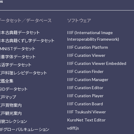
データセット／データベース
ソフトウェア
日本古典籍データセット
IIIF (International Image
Interoperability Framework)
日本古典籍くずし字データセット
IIIF Curation Platform
MNISTデータセット
IIIF Curation Viewer
篆書字体データセット
IIIF Curation Viewer Embedded
古活字データセット
IIIF Curation Finder
江戸料理レシピデータセット
IIIF Curation Manager
武鑑全集
IIIF Curation Editor
藩IDデータセット
IIIF Curation Player
江戸マップ
IIIF Curation Board
江戸買物案内
IIIF Tsukushi Viewer
江戸観光案内
KuroNet Text Editor
顔貌コレクション
vdiff.js
IIFグローバルキュレーション