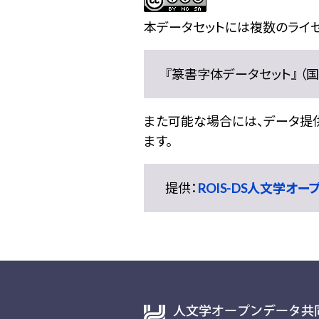
本データセットには複数のライセ
『篆書字体データセット』 （国文
また可能な場合には、データ提供元
ます。
提供：
ROIS-DS人文学オ