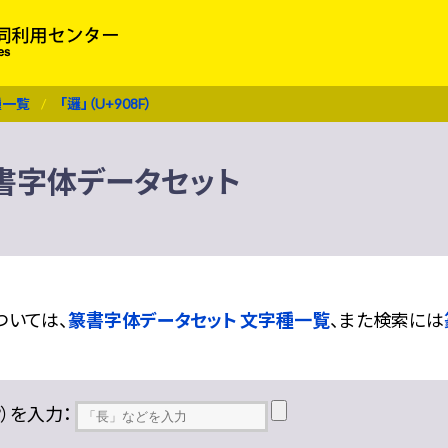
種一覧
「邏」（U+908F）
 篆書字体データセット
ついては、
篆書字体データセット 文字種一覧
、また検索には
??）を入力：