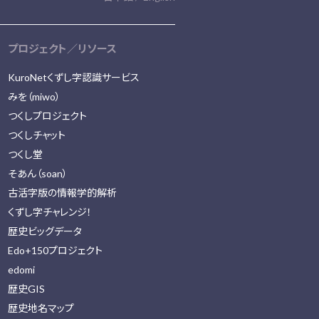
プロジェクト／リソース
KuroNetくずし字認識サービス
みを（miwo）
つくしプロジェクト
つくしチャット
つくし堂
そあん（soan）
古活字版の情報学的解析
くずし字チャレンジ！
歴史ビッグデータ
Edo+150プロジェクト
edomi
歴史GIS
歴史地名マップ