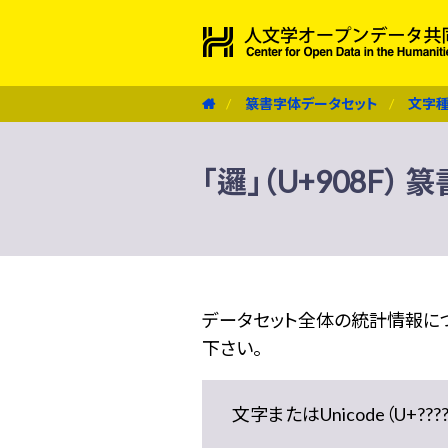
篆書字体データセット
文字
「邏」（U+908F）
データセット全体の統計情報に
下さい。
文字またはUnicode（U+??