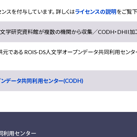
ンスを付与しています。 詳しくは
ライセンスの説明
をご覧下
学研究資料館が複数の機関から収集／CODH・DHII加工） doi:
である ROIS-DS人文学オープンデータ共同利用センター
ープンデータ共同利用センター(CODH)