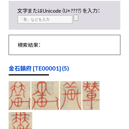
文字またはUnicode（U+????）を入力：
検索結果：
金石韻府 [TE00001] (5)