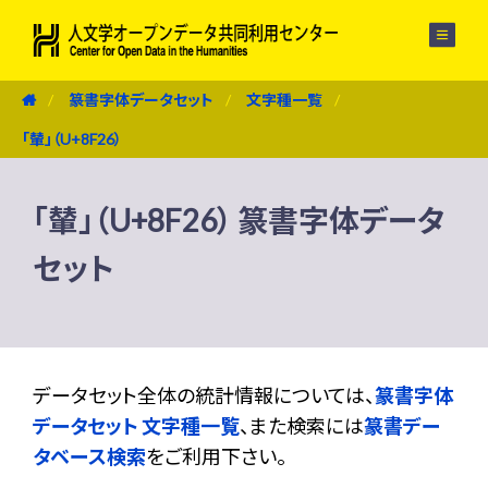
メニュー
篆書字体データセット
文字種一覧
「輦」（U+8F26）
「輦」（U+8F26） 篆書字体データ
セット
データセット全体の統計情報については、
篆書字体
データセット 文字種一覧
、また検索には
篆書デー
タベース検索
をご利用下さい。