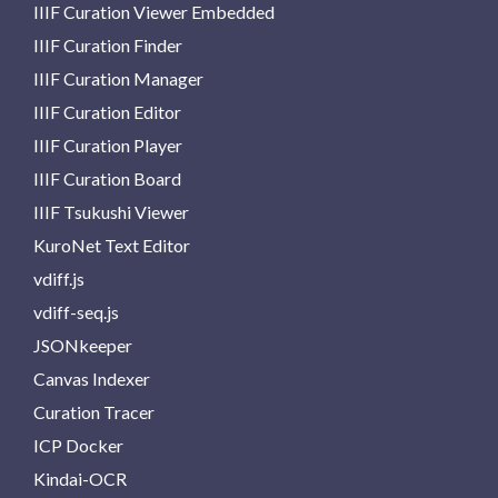
IIIF Curation Viewer Embedded
IIIF Curation Finder
IIIF Curation Manager
IIIF Curation Editor
IIIF Curation Player
IIIF Curation Board
IIIF Tsukushi Viewer
KuroNet Text Editor
vdiff.js
vdiff-seq.js
JSONkeeper
Canvas Indexer
Curation Tracer
ICP Docker
Kindai-OCR