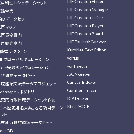
IIIF Curation Finder
江戸料理レシピデータセット
IIIF Curation Manager
武鑑全集
IIIF Curation Editor
藩IDデータセット
IIIF Curation Player
江戸マップ
IIIF Curation Board
江戸買物案内
IIIF Tsukushi Viewer
江戸観光案内
KuroNet Text Editor
顔貌コレクション
vdiff.js
IIFグローバルキュレーション
vdiff-seq.js
江戸・安政災害キュレーション
JSONkeeper
近代雑誌データセット
Canvas Indexer
日琉諸語文法データプロジェクト
Curation Tracer
eoshapeリポジトリ
ICP Docker
歴史的行政区域データセットβ版
Kindai-OCR
『日本歴史地名大系』地名項目データ
セット
幕末期近世村領域データセット
eoLOD