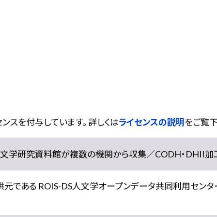
ンスを付与しています。 詳しくは
ライセンスの説明
をご覧下
学研究資料館が複数の機関から収集／CODH・DHII加工） doi:
である ROIS-DS人文学オープンデータ共同利用センター