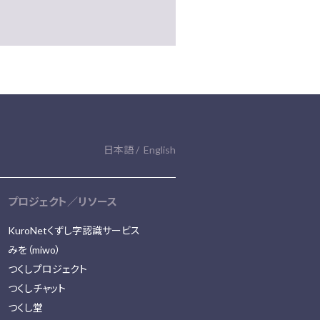
日本語
English
プロジェクト／リソース
KuroNetくずし字認識サービス
みを（miwo）
つくしプロジェクト
つくしチャット
つくし堂