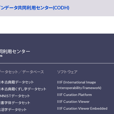
ープンデータ共同利用センター(CODH)
データセット／データベース
ソフトウェア
日本古典籍データセット
IIIF (International Image
Interoperability Framework)
日本古典籍くずし字データセット
IIIF Curation Platform
MNISTデータセット
IIIF Curation Viewer
篆書字体データセット
IIIF Curation Viewer Embedded
古活字データセット