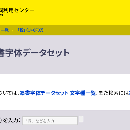
種一覧
「輇」（U+8F07）
 篆書字体データセット
ついては、
篆書字体データセット 文字種一覧
、また検索には
??）を入力：