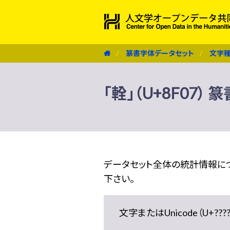
篆書字体データセット
文字
「輇」（U+8F07）
データセット全体の統計情報に
下さい。
文字またはUnicode（U+??