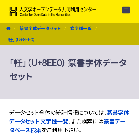
メニュー
篆書字体データセット
文字種一覧
「軠」（U+8EE0）
「軠」（U+8EE0） 篆書字体データ
セット
データセット全体の統計情報については、
篆書字体
データセット 文字種一覧
、また検索には
篆書デー
タベース検索
をご利用下さい。