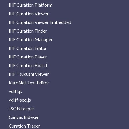
IIIF Curation Platform
IIIF Curation Viewer
IIIF Curation Viewer Embedded
IIIF Curation Finder
IIIF Curation Manager
IIIF Curation Editor
IIIF Curation Player
IIIF Curation Board
IIIF Tsukushi Viewer
KuroNet Text Editor
vdiff.js
vdiff-seq.js
JSONkeeper
Canvas Indexer
Curation Tracer