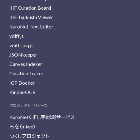
IIIF Curation Board
IIIF Tsukushi Viewer
KuroNet Text Editor
vdiff.js
vdiff-seq.js
JSONkeeper
Canvas Indexer
Curation Tracer
ICP Docker
Kindai-OCR
プロジェクト／リソース
KuroNetくずし字認識サービス
みを（miwo）
つくしプロジェクト