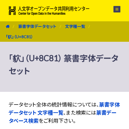
メニュー
篆書字体データセット
文字種一覧
「貁」（U+8C81）
「貁」（U+8C81） 篆書字体データ
セット
データセット全体の統計情報については、
篆書字体
データセット 文字種一覧
、また検索には
篆書デー
タベース検索
をご利用下さい。