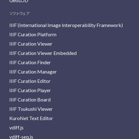
GeoLOD
ソフトウェア
IIIF (International Image Interoperability Framework)
IIIF Curation Platform
IIIF Curation Viewer
IIIF Curation Viewer Embedded
IIIF Curation Finder
IIIF Curation Manager
IIIF Curation Editor
IIIF Curation Player
IIIF Curation Board
IIIF Tsukushi Viewer
KuroNet Text Editor
vdiff.js
vdiff-seq.js