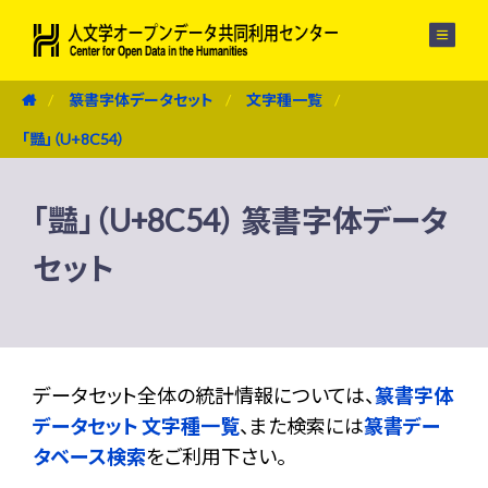
メニュー
篆書字体データセット
文字種一覧
「豔」（U+8C54）
「豔」（U+8C54） 篆書字体データ
セット
データセット全体の統計情報については、
篆書字体
データセット 文字種一覧
、また検索には
篆書デー
タベース検索
をご利用下さい。