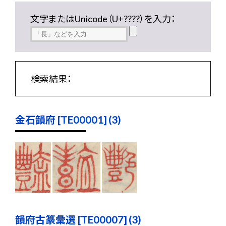
文字またはUnicode（U+????）を入力：
検索結果：
金石韻府 [TE00001] (3)
韻府古篆彙選 [TE00007] (3)