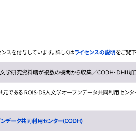
ンスを付与しています。 詳しくは
ライセンスの説明
をご覧下
学研究資料館が複数の機関から収集／CODH・DHII加工） doi:
である ROIS-DS人文学オープンデータ共同利用センター
ープンデータ共同利用センター(CODH)