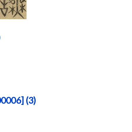
)
06] (3)