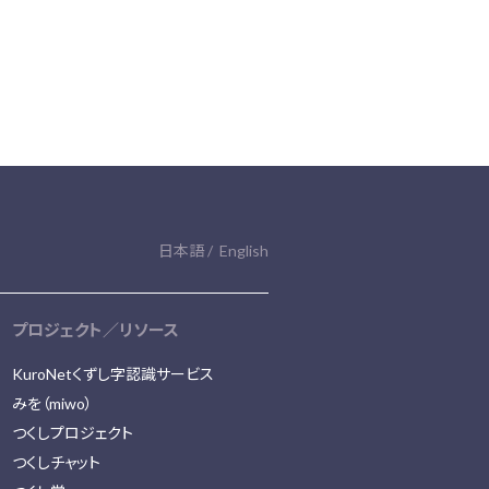
日本語
English
プロジェクト／リソース
KuroNetくずし字認識サービス
みを（miwo）
つくしプロジェクト
つくしチャット