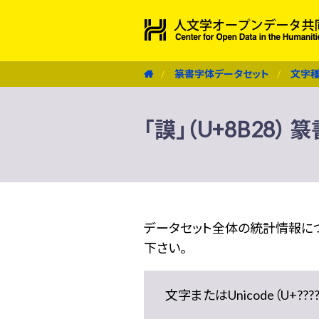
篆書字体データセット
文字
「謨」（U+8B28）
データセット全体の統計情報に
下さい。
文字またはUnicode（U+??