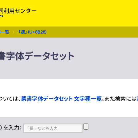
種一覧
「謨」（U+8B28）
 篆書字体データセット
ついては、
篆書字体データセット 文字種一覧
、また検索には
??）を入力：