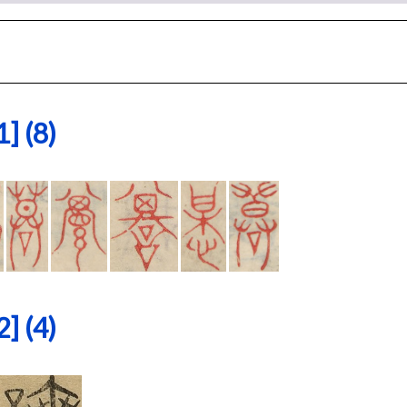
 (8)
 (4)