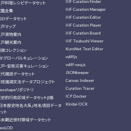
IIIF Curation Finder
江戸料理レシピデータセット
IIIF Curation Manager
武鑑全集
IIIF Curation Editor
藩IDデータセット
IIIF Curation Player
江戸マップ
IIIF Curation Board
江戸買物案内
IIIF Tsukushi Viewer
江戸観光案内
KuroNet Text Editor
顔貌コレクション
vdiff.js
IIFグローバルキュレーション
vdiff-seq.js
江戸・安政災害キュレーション
JSONkeeper
近代雑誌データセット
Canvas Indexer
日琉諸語文法データプロジェクト
Curation Tracer
eoshapeリポジトリ
ICP Docker
歴史的行政区域データセットβ版
Kindai-OCR
『日本歴史地名大系』地名項目データ
セット
幕末期近世村領域データセット
eoLOD