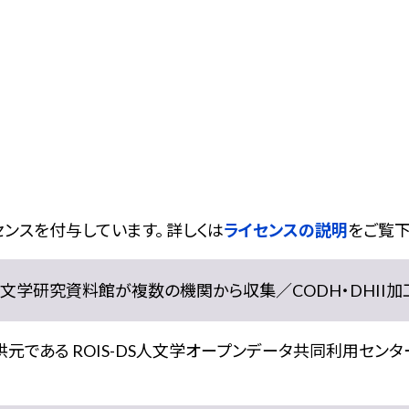
ンスを付与しています。 詳しくは
ライセンスの説明
をご覧下
学研究資料館が複数の機関から収集／CODH・DHII加工） doi:
である ROIS-DS人文学オープンデータ共同利用センター