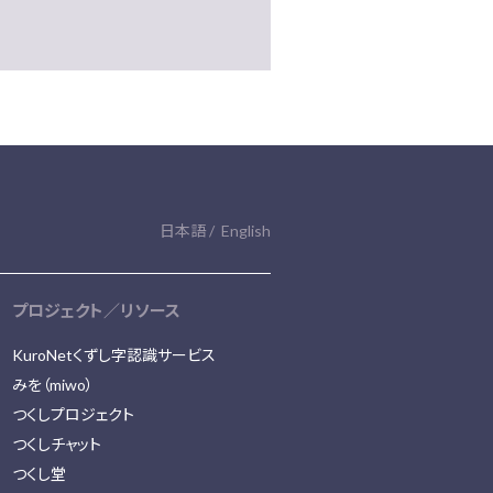
日本語
English
プロジェクト／リソース
KuroNetくずし字認識サービス
みを（miwo）
つくしプロジェクト
つくしチャット
つくし堂