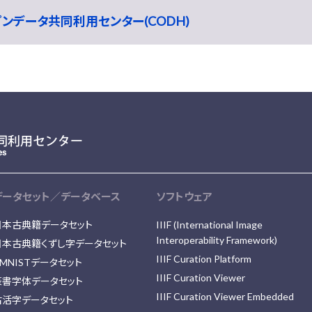
ープンデータ共同利用センター(CODH)
データセット／データベース
ソフトウェア
日本古典籍データセット
IIIF (International Image
Interoperability Framework)
日本古典籍くずし字データセット
IIIF Curation Platform
MNISTデータセット
IIIF Curation Viewer
篆書字体データセット
IIIF Curation Viewer Embedded
古活字データセット