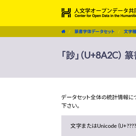
篆書字体データセット
文字
「訬」（U+8A2C）
データセット全体の統計情報に
下さい。
文字またはUnicode（U+??