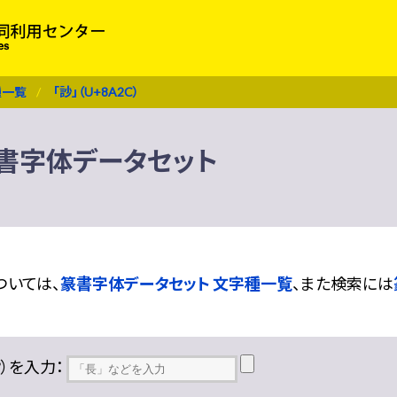
種一覧
「訬」（U+8A2C）
 篆書字体データセット
ついては、
篆書字体データセット 文字種一覧
、また検索には
??）を入力：