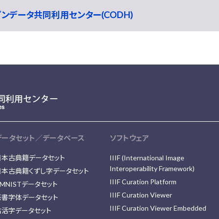
ープンデータ共同利用センター(CODH)
データセット／データベース
ソフトウェア
日本古典籍データセット
IIIF (International Image
Interoperability Framework)
日本古典籍くずし字データセット
IIIF Curation Platform
MNISTデータセット
IIIF Curation Viewer
篆書字体データセット
IIIF Curation Viewer Embedded
古活字データセット