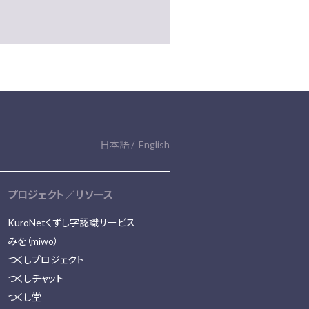
日本語
English
プロジェクト／リソース
KuroNetくずし字認識サービス
みを（miwo）
つくしプロジェクト
つくしチャット
つくし堂