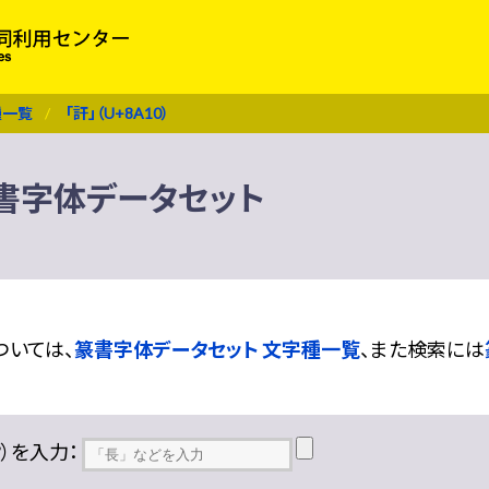
種一覧
「訐」（U+8A10）
 篆書字体データセット
ついては、
篆書字体データセット 文字種一覧
、また検索には
??）を入力：