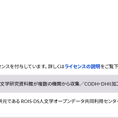
ンスを付与しています。 詳しくは
ライセンスの説明
をご覧下
学研究資料館が複数の機関から収集／CODH・DHII加工） doi:
である ROIS-DS人文学オープンデータ共同利用センター