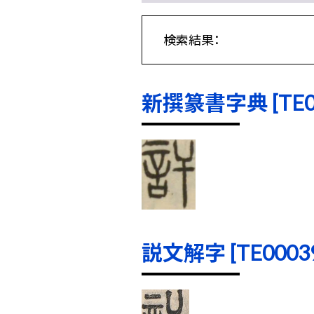
検索結果：
新撰篆書字典 [TE000
説文解字 [TE00039]