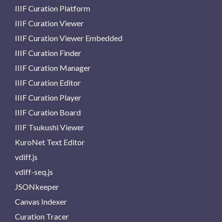
IIIF Curation Platform
IIIF Curation Viewer
IIIF Curation Viewer Embedded
IIIF Curation Finder
IIIF Curation Manager
IIIF Curation Editor
IIIF Curation Player
IIIF Curation Board
IIIF Tsukushi Viewer
KuroNet Text Editor
vdiff.js
vdiff-seq.js
JSONkeeper
Canvas Indexer
Curation Tracer