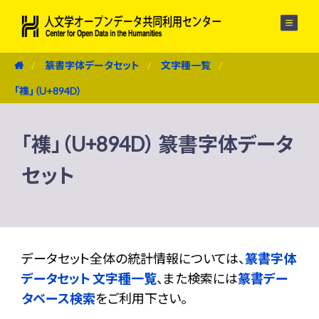
メニュー
篆書字体データセット
文字種一覧
「襍」（U+894D）
「襍」（U+894D） 篆書字体データ
セット
データセット全体の統計情報については、
篆書字体
データセット 文字種一覧
、また検索には
篆書デー
タベース検索
をご利用下さい。