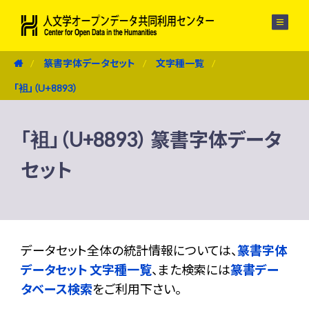
メニュー
篆書字体データセット
文字種一覧
「袓」（U+8893）
「袓」（U+8893） 篆書字体データ
セット
データセット全体の統計情報については、
篆書字体
データセット 文字種一覧
、また検索には
篆書デー
タベース検索
をご利用下さい。