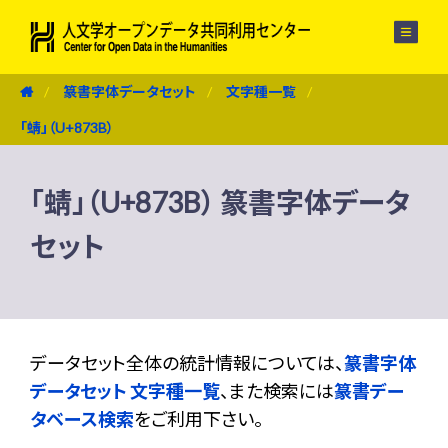
メニュー
篆書字体データセット
文字種一覧
「蜻」（U+873B）
「蜻」（U+873B） 篆書字体データ
セット
データセット全体の統計情報については、
篆書字体
データセット 文字種一覧
、また検索には
篆書デー
タベース検索
をご利用下さい。