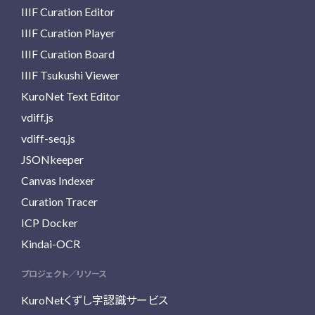
IIIF Curation Editor
IIIF Curation Player
IIIF Curation Board
IIIF Tsukushi Viewer
KuroNet Text Editor
vdiff.js
vdiff-seq.js
JSONkeeper
Canvas Indexer
Curation Tracer
ICP Docker
Kindai-OCR
プロジェクト／リソース
KuroNetくずし字認識サービス