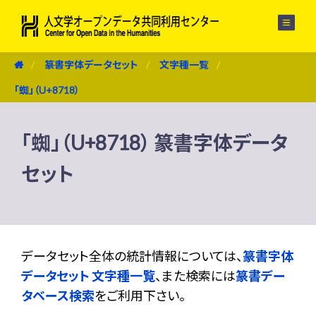
メニュー
篆書字体データセット
文字種一覧
「蜘」（U+8718）
「蜘」（U+8718） 篆書字体データ
セット
データセット全体の統計情報については、
篆書字体
データセット 文字種一覧
、また検索には
篆書デー
タベース検索
をご利用下さい。