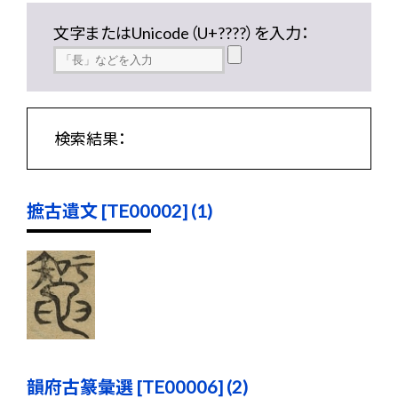
文字またはUnicode（U+????）を入力：
検索結果：
摭古遺文 [TE00002] (1)
韻府古篆彙選 [TE00006] (2)