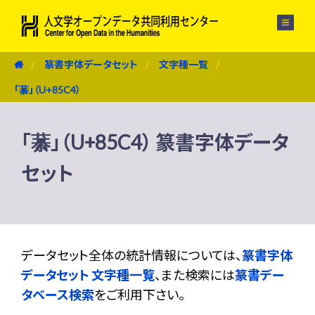
メニュー
篆書字体データセット
文字種一覧
「藄」（U+85C4）
「藄」（U+85C4） 篆書字体データ
セット
データセット全体の統計情報については、
篆書字体
データセット 文字種一覧
、また検索には
篆書デー
タベース検索
をご利用下さい。