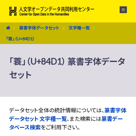
メニュー
篆書字体データセット
文字種一覧
「蓑」（U+84D1）
「蓑」（U+84D1） 篆書字体データ
セット
データセット全体の統計情報については、
篆書字体
データセット 文字種一覧
、また検索には
篆書デー
タベース検索
をご利用下さい。