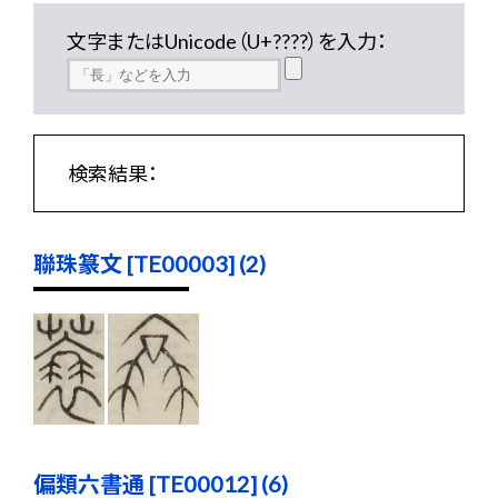
文字またはUnicode（U+????）を入力：
検索結果：
聯珠篆文 [TE00003] (2)
偏類六書通 [TE00012] (6)