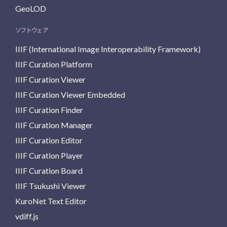
GeoLOD
ソフトウェア
IIIF (International Image Interoperability Framework)
IIIF Curation Platform
IIIF Curation Viewer
IIIF Curation Viewer Embedded
IIIF Curation Finder
IIIF Curation Manager
IIIF Curation Editor
IIIF Curation Player
IIIF Curation Board
IIIF Tsukushi Viewer
KuroNet Text Editor
vdiff.js