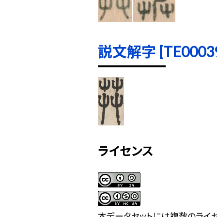
説文解字 [TE00039]
ライセンス
本データセットには複数のライセ