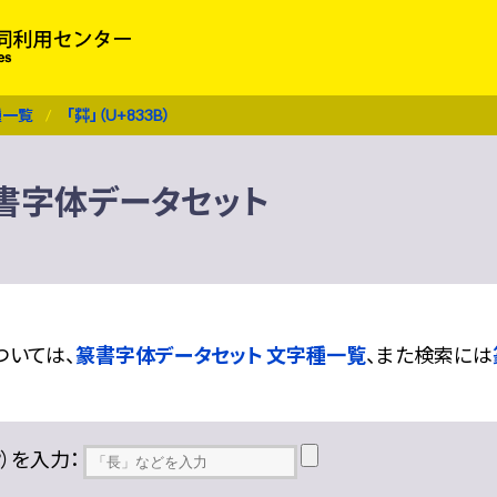
種一覧
「茻」（U+833B）
 篆書字体データセット
ついては、
篆書字体データセット 文字種一覧
、また検索には
??）を入力：