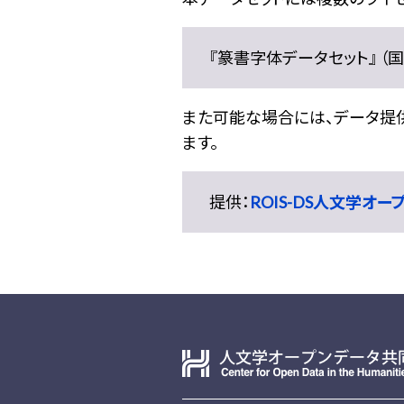
『篆書字体データセット』 （国文
また可能な場合には、データ提供元
ます。
提供：
ROIS-DS人文学オ