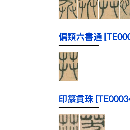
偏類六書通 [TE0001
印篆貫珠 [TE00034]