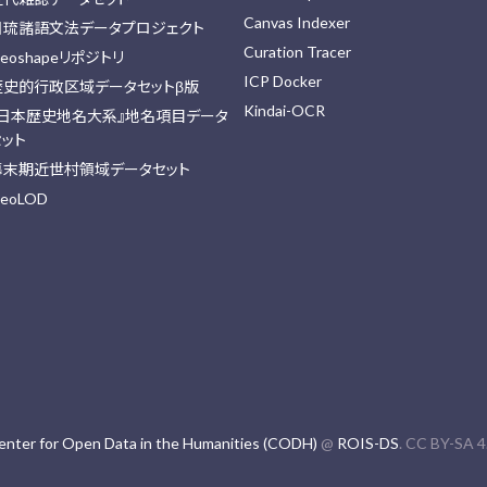
Canvas Indexer
日琉諸語文法データプロジェクト
Curation Tracer
eoshapeリポジトリ
ICP Docker
歴史的行政区域データセットβ版
Kindai-OCR
『日本歴史地名大系』地名項目データ
セット
幕末期近世村領域データセット
eoLOD
enter for Open Data in the Humanities (CODH)
@
ROIS-DS
. CC BY-SA 4.