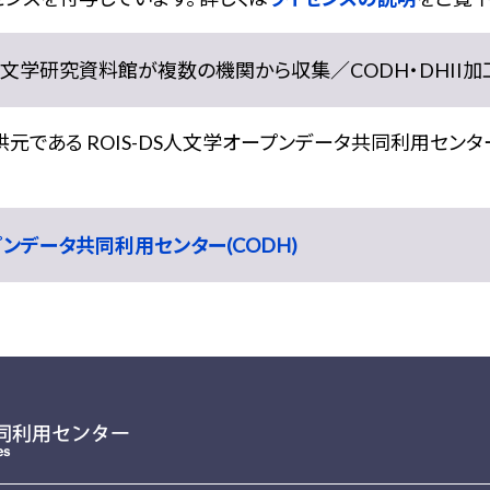
学研究資料館が複数の機関から収集／CODH・DHII加工） doi:
である ROIS-DS人文学オープンデータ共同利用センター
ープンデータ共同利用センター(CODH)