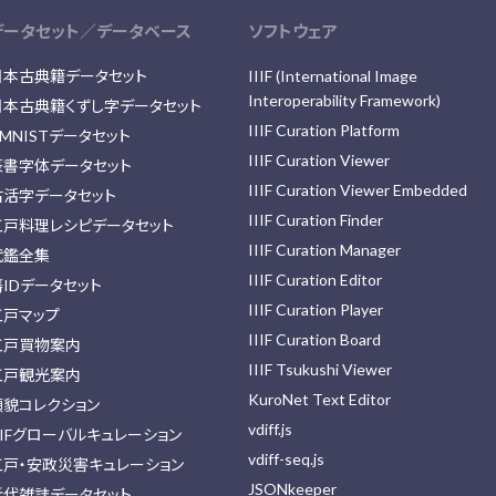
データセット／データベース
ソフトウェア
日本古典籍データセット
IIIF (International Image
Interoperability Framework)
日本古典籍くずし字データセット
IIIF Curation Platform
MNISTデータセット
IIIF Curation Viewer
篆書字体データセット
IIIF Curation Viewer Embedded
古活字データセット
IIIF Curation Finder
江戸料理レシピデータセット
IIIF Curation Manager
武鑑全集
IIIF Curation Editor
藩IDデータセット
IIIF Curation Player
江戸マップ
IIIF Curation Board
江戸買物案内
IIIF Tsukushi Viewer
江戸観光案内
KuroNet Text Editor
顔貌コレクション
vdiff.js
IIFグローバルキュレーション
vdiff-seq.js
江戸・安政災害キュレーション
JSONkeeper
近代雑誌データセット