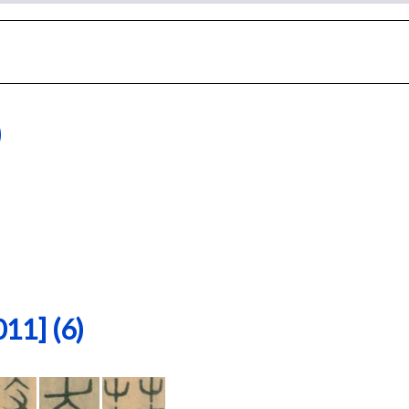
)
1] (6)