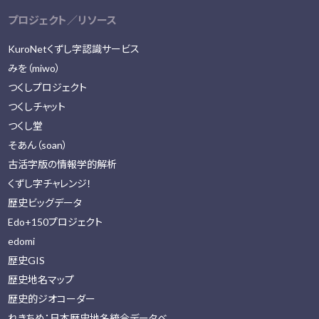
プロジェクト／リソース
KuroNetくずし字認識サービス
みを（miwo）
つくしプロジェクト
つくしチャット
つくし堂
そあん（soan）
古活字版の情報学的解析
くずし字チャレンジ！
歴史ビッグデータ
Edo+150プロジェクト
edomi
歴史GIS
歴史地名マップ
歴史的ジオコーダー
れきちめ：日本歴史地名統合データベ