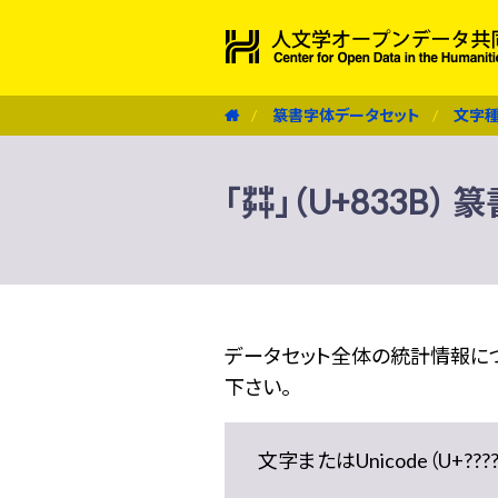
篆書字体データセット
文字
「茻」（U+833B）
データセット全体の統計情報に
下さい。
文字またはUnicode（U+??