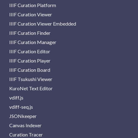
IIIF Curation Platform
IIIF Curation Viewer
IIIF Curation Viewer Embedded
IIIF Curation Finder
IIIF Curation Manager
IIIF Curation Editor
IIIF Curation Player
IIIF Curation Board
IIIF Tsukushi Viewer
KuroNet Text Editor
vdiff.js
vdiff-seq.js
JSONkeeper
Canvas Indexer
Curation Tracer