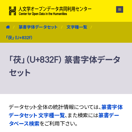
メニュー
篆書字体データセット
文字種一覧
「茯」（U+832F）
「茯」（U+832F） 篆書字体データ
セット
データセット全体の統計情報については、
篆書字体
データセット 文字種一覧
、また検索には
篆書デー
タベース検索
をご利用下さい。