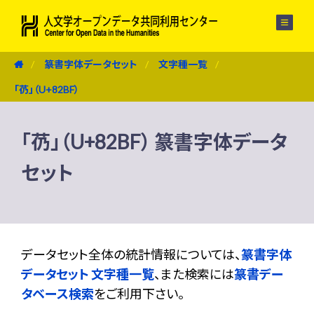
メニュー
篆書字体データセット
文字種一覧
「芿」（U+82BF）
「芿」（U+82BF） 篆書字体データ
セット
データセット全体の統計情報については、
篆書字体
データセット 文字種一覧
、また検索には
篆書デー
タベース検索
をご利用下さい。