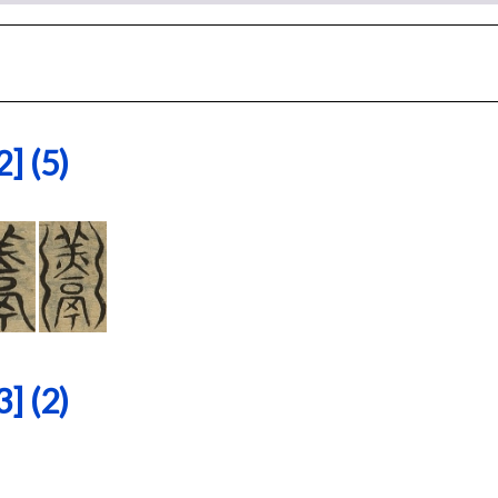
 (5)
 (2)