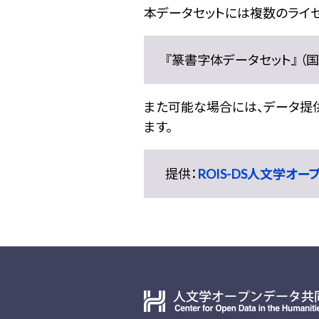
本データセットには複数のライセ
『篆書字体データセット』 （国文
また可能な場合には、データ提供元
ます。
提供：
ROIS-DS人文学オ