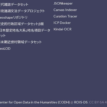
JSONkeeper
近代雑誌データセット
Canvas Indexer
日琉諸語文法データプロジェクト
Curation Tracer
eoshapeリポジトリ
ICP Docker
歴史的行政区域データセットβ版
Kindai-OCR
『日本歴史地名大系』地名項目データ
セット
幕末期近世村領域データセット
eoLOD
enter for Open Data in the Humanities (CODH)
@
ROIS-DS
. CC BY-SA 4.