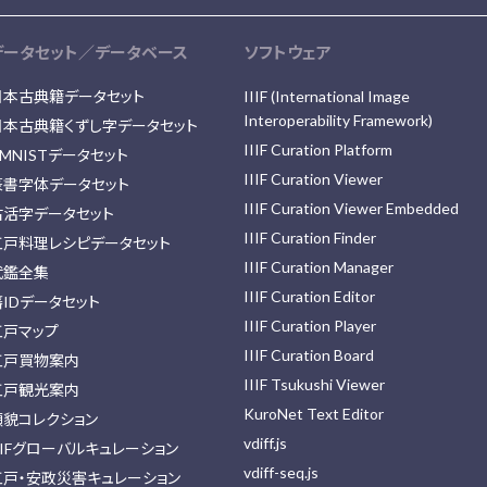
データセット／データベース
ソフトウェア
日本古典籍データセット
IIIF (International Image
Interoperability Framework)
日本古典籍くずし字データセット
IIIF Curation Platform
MNISTデータセット
IIIF Curation Viewer
篆書字体データセット
IIIF Curation Viewer Embedded
古活字データセット
IIIF Curation Finder
江戸料理レシピデータセット
IIIF Curation Manager
武鑑全集
IIIF Curation Editor
藩IDデータセット
IIIF Curation Player
江戸マップ
IIIF Curation Board
江戸買物案内
IIIF Tsukushi Viewer
江戸観光案内
KuroNet Text Editor
顔貌コレクション
vdiff.js
IIFグローバルキュレーション
vdiff-seq.js
江戸・安政災害キュレーション