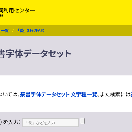
種一覧
「羮」（U+7FAE）
 篆書字体データセット
ついては、
篆書字体データセット 文字種一覧
、また検索には
??）を入力：