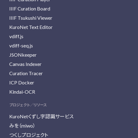
IIIF Curation Board
IIIF Tsukushi Viewer
KuroNet Text Editor
vdiff.js
vdiff-seq.js
JSONkeeper
Canvas Indexer
Curation Tracer
ICP Docker
Kindai-OCR
プロジェクト／リソース
KuroNetくずし字認識サービス
みを（miwo）
つくしプロジェクト