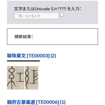
文字またはUnicode（U+????）を入力：
検索結果：
聯珠篆文 [TE00003] (2)
韻府古篆彙選 [TE00006] (1)