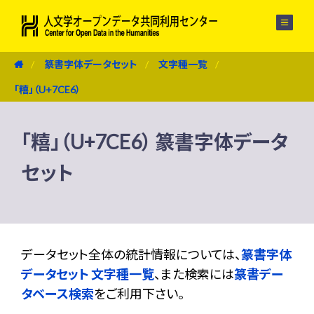
メニュー
篆書字体データセット
文字種一覧
「糦」（U+7CE6）
「糦」（U+7CE6） 篆書字体データ
セット
データセット全体の統計情報については、
篆書字体
データセット 文字種一覧
、また検索には
篆書デー
タベース検索
をご利用下さい。