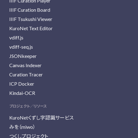
IIIF Curation Player
IIIF Curation Board
IIIF Tsukushi Viewer
KuroNet Text Editor
vdiff.js
vdiff-seq.js
JSONkeeper
Canvas Indexer
Curation Tracer
ICP Docker
Kindai-OCR
プロジェクト／リソース
KuroNetくずし字認識サービス
みを（miwo）
つくしプロジェクト