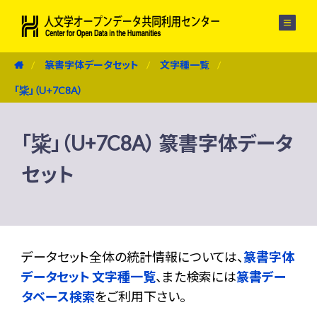
メニュー
篆書字体データセット
文字種一覧
「粊」（U+7C8A）
「粊」（U+7C8A） 篆書字体データ
セット
データセット全体の統計情報については、
篆書字体
データセット 文字種一覧
、また検索には
篆書デー
タベース検索
をご利用下さい。