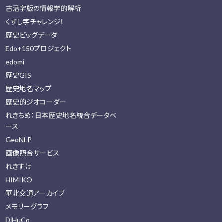
古活字版の情報学的解析
くずし字チャレンジ！
歴史ビッグデータ
Edo+150プロジェクト
edomi
歴史GIS
歴史地名マップ
歴史的ジオコーダー
れきちめ：日本歴史地名統合データベ
ース
GeoNLP
画像照合サービス
れきすけ
HIMIKO
華北交通アーカイブ
メモリーグラフ
DiHuCo