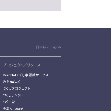
日本語
English
プロジェクト／リソース
KuroNetくずし字認識サービス
みを（miwo）
つくしプロジェクト
つくしチャット
つくし堂
そあん（soan）