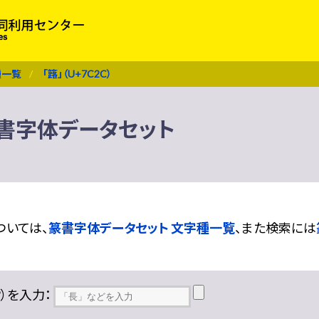
種一覧
「簬」（U+7C2C）
 篆書字体データセット
ついては、
篆書字体データセット 文字種一覧
、また検索には
??）を入力：