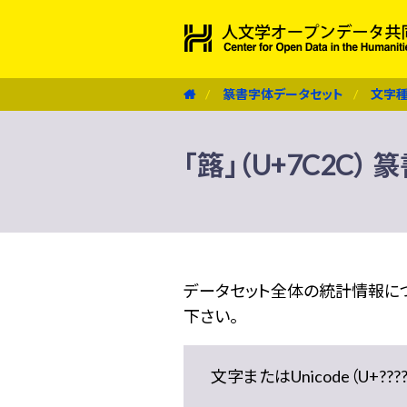
篆書字体データセット
文字
「簬」（U+7C2C）
データセット全体の統計情報に
下さい。
文字またはUnicode（U+??