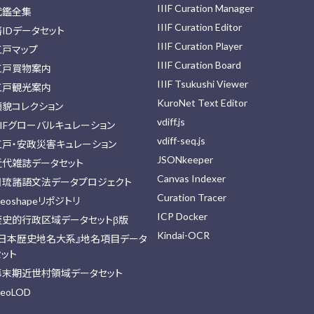
IIIF Curation Manager
武鑑全集
IIIF Curation Editor
藩IDデータセット
IIIF Curation Player
江戸マップ
IIIF Curation Board
江戸買物案内
IIIF Tsukushi Viewer
江戸観光案内
KuroNet Text Editor
顔貌コレクション
vdiff.js
IIFグローバルキュレーション
vdiff-seq.js
江戸・安政災害キュレーション
JSONkeeper
近代雑誌データセット
Canvas Indexer
日琉諸語文法データプロジェクト
Curation Tracer
eoshapeリポジトリ
ICP Docker
歴史的行政区域データセットβ版
Kindai-OCR
『日本歴史地名大系』地名項目データ
セット
幕末期近世村領域データセット
eoLOD