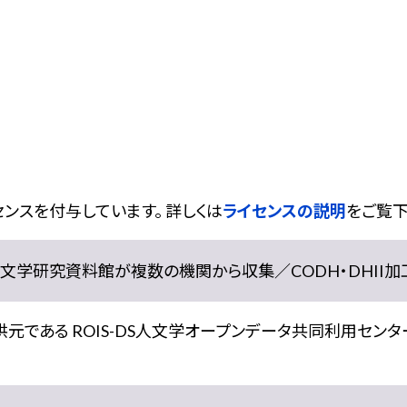
ンスを付与しています。 詳しくは
ライセンスの説明
をご覧下
学研究資料館が複数の機関から収集／CODH・DHII加工） doi:
である ROIS-DS人文学オープンデータ共同利用センター