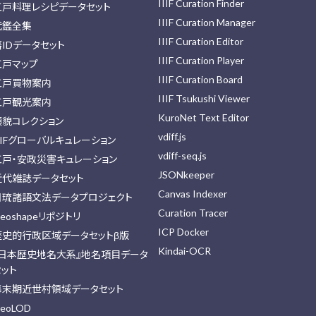
IIIF Curation Finder
江戸料理レシピデータセット
IIIF Curation Manager
武鑑全集
IIIF Curation Editor
藩IDデータセット
IIIF Curation Player
江戸マップ
IIIF Curation Board
江戸買物案内
IIIF Tsukushi Viewer
江戸観光案内
KuroNet Text Editor
顔貌コレクション
vdiff.js
IIFグローバルキュレーション
vdiff-seq.js
江戸・安政災害キュレーション
JSONkeeper
近代雑誌データセット
Canvas Indexer
日琉諸語文法データプロジェクト
Curation Tracer
eoshapeリポジトリ
ICP Docker
歴史的行政区域データセットβ版
Kindai-OCR
『日本歴史地名大系』地名項目データ
セット
幕末期近世村領域データセット
eoLOD