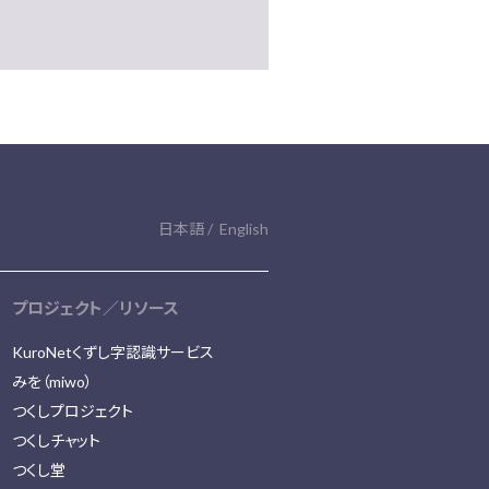
日本語
English
プロジェクト／リソース
KuroNetくずし字認識サービス
みを（miwo）
つくしプロジェクト
つくしチャット
つくし堂