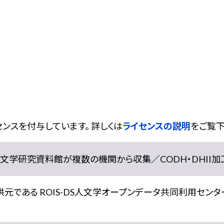
ンスを付与しています。 詳しくは
ライセンスの説明
をご覧下
学研究資料館が複数の機関から収集／CODH・DHII加工） doi:
である ROIS-DS人文学オープンデータ共同利用センター