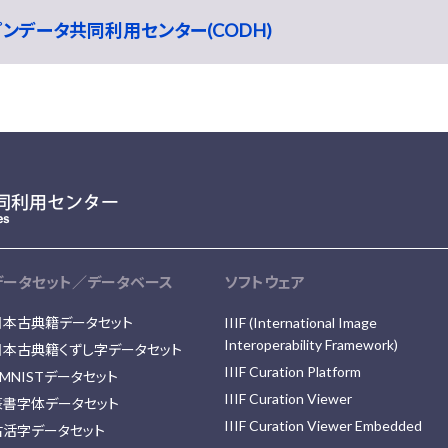
ープンデータ共同利用センター(CODH)
データセット／データベース
ソフトウェア
日本古典籍データセット
IIIF (International Image
Interoperability Framework)
日本古典籍くずし字データセット
IIIF Curation Platform
MNISTデータセット
IIIF Curation Viewer
篆書字体データセット
IIIF Curation Viewer Embedded
古活字データセット