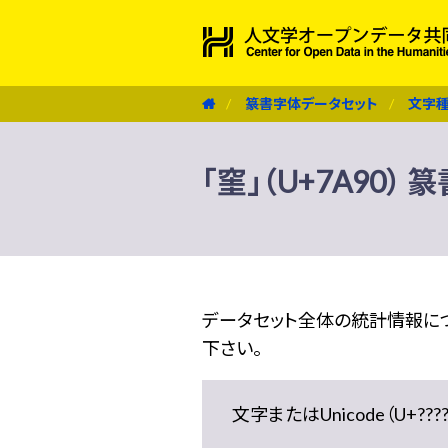
篆書字体データセット
文字
「窐」（U+7A90）
データセット全体の統計情報に
下さい。
文字またはUnicode（U+??