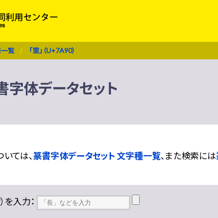
種一覧
「窐」（U+7A90）
 篆書字体データセット
ついては、
篆書字体データセット 文字種一覧
、また検索には
??）を入力：