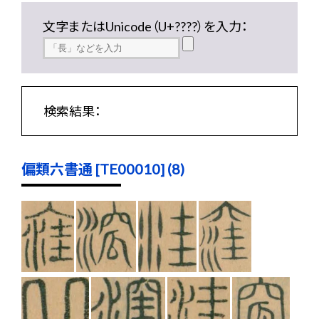
文字またはUnicode（U+????）を入力：
検索結果：
偏類六書通 [TE00010] (8)