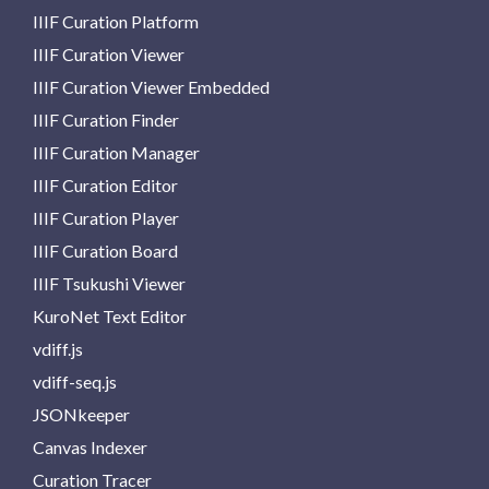
IIIF Curation Platform
IIIF Curation Viewer
IIIF Curation Viewer Embedded
IIIF Curation Finder
IIIF Curation Manager
IIIF Curation Editor
IIIF Curation Player
IIIF Curation Board
IIIF Tsukushi Viewer
KuroNet Text Editor
vdiff.js
vdiff-seq.js
JSONkeeper
Canvas Indexer
Curation Tracer