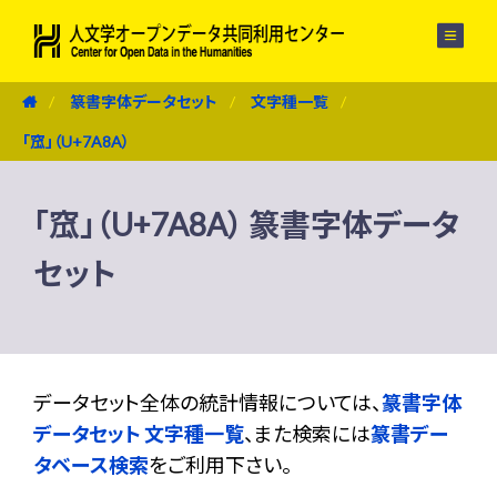
メニュー
篆書字体データセット
文字種一覧
「窊」（U+7A8A）
「窊」（U+7A8A） 篆書字体データ
セット
データセット全体の統計情報については、
篆書字体
データセット 文字種一覧
、また検索には
篆書デー
タベース検索
をご利用下さい。