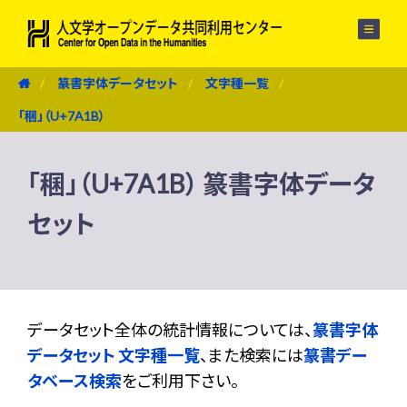
メニュー
篆書字体データセット
文字種一覧
「稛」（U+7A1B）
「稛」（U+7A1B） 篆書字体データ
セット
データセット全体の統計情報については、
篆書字体
データセット 文字種一覧
、また検索には
篆書デー
タベース検索
をご利用下さい。