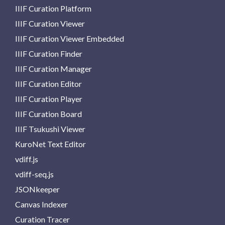
IIIF Curation Platform
IIIF Curation Viewer
IIIF Curation Viewer Embedded
IIIF Curation Finder
IIIF Curation Manager
IIIF Curation Editor
IIIF Curation Player
IIIF Curation Board
IIIF Tsukushi Viewer
KuroNet Text Editor
vdiff.js
vdiff-seq.js
JSONkeeper
Canvas Indexer
Curation Tracer