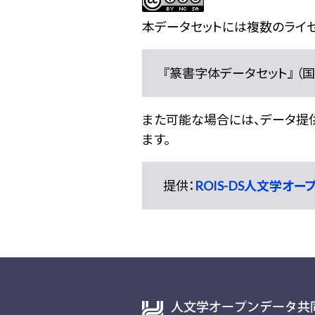
本データセットには複数のライセ
『篆書字体データセット』 （国文
また可能な場合には、データ提供元
ます。
提供：
ROIS-DS人文学オ