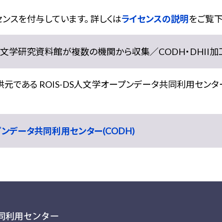
ンスを付与しています。 詳しくは
ライセンスの説明
をご覧下
学研究資料館が複数の機関から収集／CODH・DHII加工） doi:
である ROIS-DS人文学オープンデータ共同利用センター
ープンデータ共同利用センター(CODH)