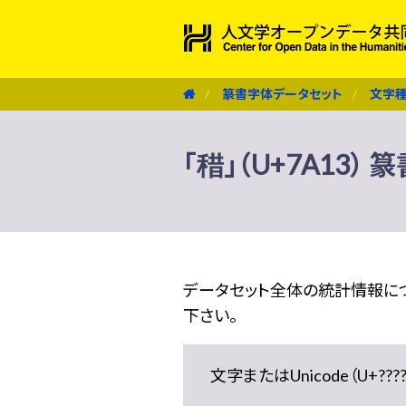
篆書字体データセット
文字
「稓」（U+7A13）
データセット全体の統計情報に
下さい。
文字またはUnicode（U+??