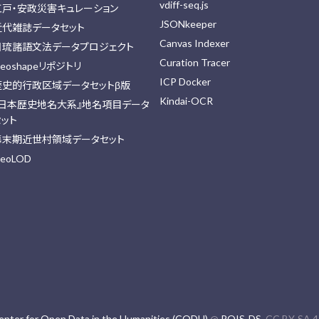
vdiff-seq.js
江戸・安政災害キュレーション
JSONkeeper
近代雑誌データセット
Canvas Indexer
日琉諸語文法データプロジェクト
Curation Tracer
eoshapeリポジトリ
ICP Docker
歴史的行政区域データセットβ版
Kindai-OCR
『日本歴史地名大系』地名項目データ
セット
幕末期近世村領域データセット
eoLOD
enter for Open Data in the Humanities (CODH)
@
ROIS-DS
. CC BY-SA 4.