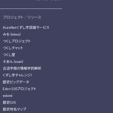
プロジェクト／リソース
KuroNetくずし字認識サービス
みを（miwo）
つくしプロジェクト
つくしチャット
つくし堂
そあん（soan）
古活字版の情報学的解析
くずし字チャレンジ！
歴史ビッグデータ
Edo+150プロジェクト
edomi
歴史GIS
歴史地名マップ