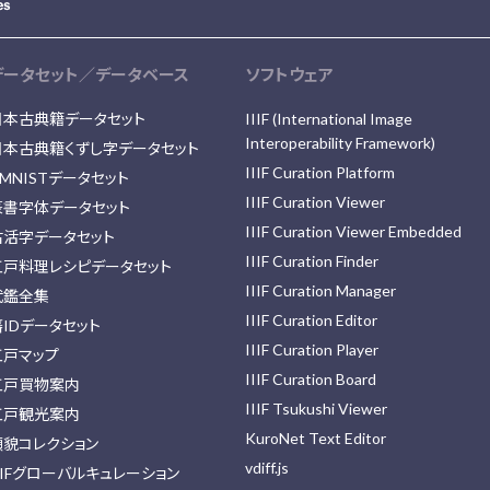
データセット／データベース
ソフトウェア
日本古典籍データセット
IIIF (International Image
Interoperability Framework)
日本古典籍くずし字データセット
IIIF Curation Platform
MNISTデータセット
IIIF Curation Viewer
篆書字体データセット
IIIF Curation Viewer Embedded
古活字データセット
IIIF Curation Finder
江戸料理レシピデータセット
IIIF Curation Manager
武鑑全集
IIIF Curation Editor
藩IDデータセット
IIIF Curation Player
江戸マップ
IIIF Curation Board
江戸買物案内
IIIF Tsukushi Viewer
江戸観光案内
KuroNet Text Editor
顔貌コレクション
vdiff.js
IIFグローバルキュレーション