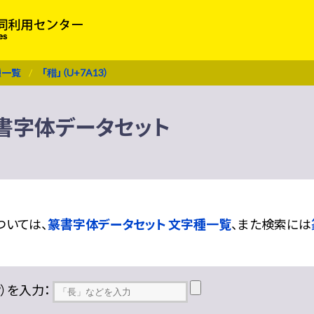
種一覧
「稓」（U+7A13）
 篆書字体データセット
ついては、
篆書字体データセット 文字種一覧
、また検索には
??）を入力：