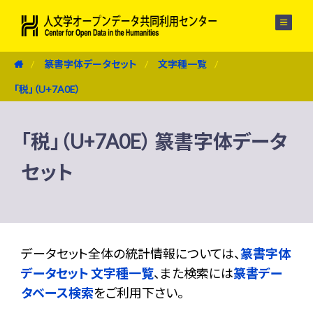
メニュー
篆書字体データセット
文字種一覧
「税」（U+7A0E）
「税」（U+7A0E） 篆書字体データ
セット
データセット全体の統計情報については、
篆書字体
データセット 文字種一覧
、また検索には
篆書デー
タベース検索
をご利用下さい。