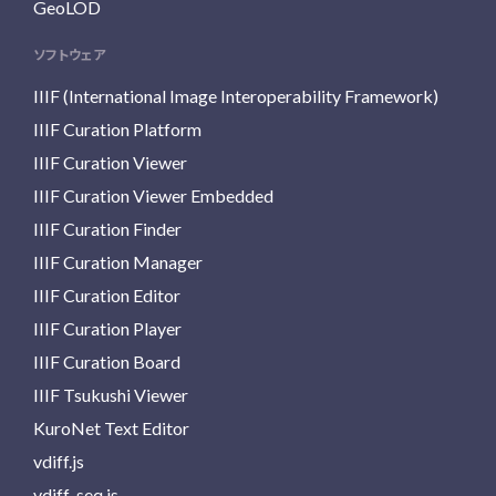
GeoLOD
ソフトウェア
IIIF (International Image Interoperability Framework)
IIIF Curation Platform
IIIF Curation Viewer
IIIF Curation Viewer Embedded
IIIF Curation Finder
IIIF Curation Manager
IIIF Curation Editor
IIIF Curation Player
IIIF Curation Board
IIIF Tsukushi Viewer
KuroNet Text Editor
vdiff.js
vdiff-seq.js