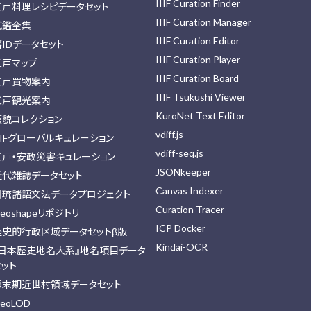
IIIF Curation Finder
江戸料理レシピデータセット
IIIF Curation Manager
武鑑全集
IIIF Curation Editor
藩IDデータセット
IIIF Curation Player
江戸マップ
IIIF Curation Board
江戸買物案内
IIIF Tsukushi Viewer
江戸観光案内
KuroNet Text Editor
顔貌コレクション
vdiff.js
IIFグローバルキュレーション
vdiff-seq.js
江戸・安政災害キュレーション
JSONkeeper
近代雑誌データセット
Canvas Indexer
日琉諸語文法データプロジェクト
Curation Tracer
eoshapeリポジトリ
ICP Docker
歴史的行政区域データセットβ版
Kindai-OCR
『日本歴史地名大系』地名項目データ
セット
幕末期近世村領域データセット
eoLOD