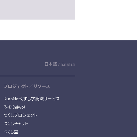
日本語
English
プロジェクト／リソース
KuroNetくずし字認識サービス
みを（miwo）
つくしプロジェクト
つくしチャット
つくし堂