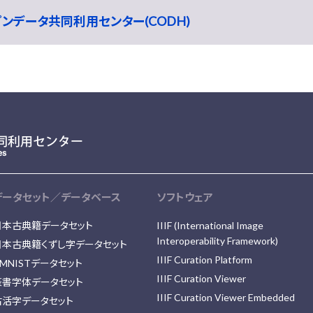
ープンデータ共同利用センター(CODH)
データセット／データベース
ソフトウェア
日本古典籍データセット
IIIF (International Image
Interoperability Framework)
日本古典籍くずし字データセット
IIIF Curation Platform
MNISTデータセット
IIIF Curation Viewer
篆書字体データセット
IIIF Curation Viewer Embedded
古活字データセット