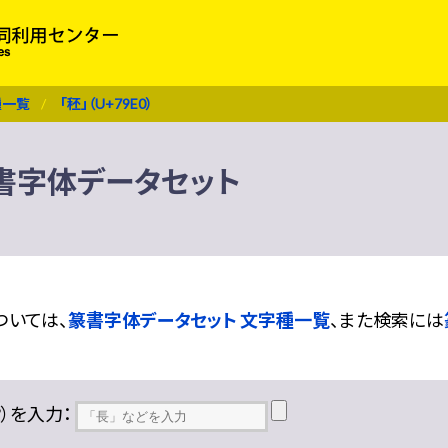
種一覧
「秠」（U+79E0）
 篆書字体データセット
ついては、
篆書字体データセット 文字種一覧
、また検索には
??）を入力：