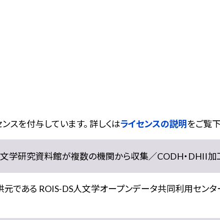
ンスを付与しています。 詳しくは
ライセンスの説明
をご覧下
学研究資料館が複数の機関から収集／CODH・DHII加工） doi:
である ROIS-DS人文学オープンデータ共同利用センター