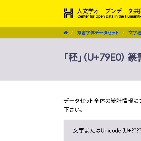
篆書字体データセット
文字
「秠」（U+79E0）
データセット全体の統計情報に
下さい。
文字またはUnicode（U+??