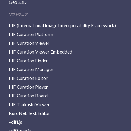
GeoLOD
ソフトウェア
IIIF (International Image Interoperability Framework)
IIIF Curation Platform
IIIF Curation Viewer
IIIF Curation Viewer Embedded
IIIF Curation Finder
IIIF Curation Manager
IIIF Curation Editor
IIIF Curation Player
IIIF Curation Board
IIIF Tsukushi Viewer
KuroNet Text Editor
vdiff.js
vdiff-seq.js