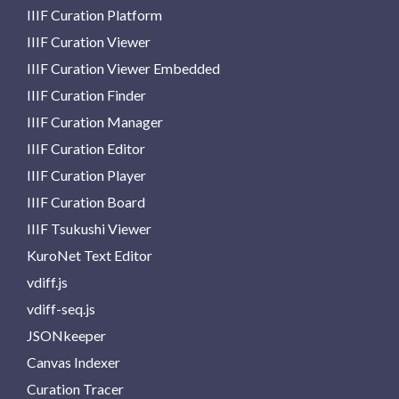
IIIF Curation Platform
IIIF Curation Viewer
IIIF Curation Viewer Embedded
IIIF Curation Finder
IIIF Curation Manager
IIIF Curation Editor
IIIF Curation Player
IIIF Curation Board
IIIF Tsukushi Viewer
KuroNet Text Editor
vdiff.js
vdiff-seq.js
JSONkeeper
Canvas Indexer
Curation Tracer