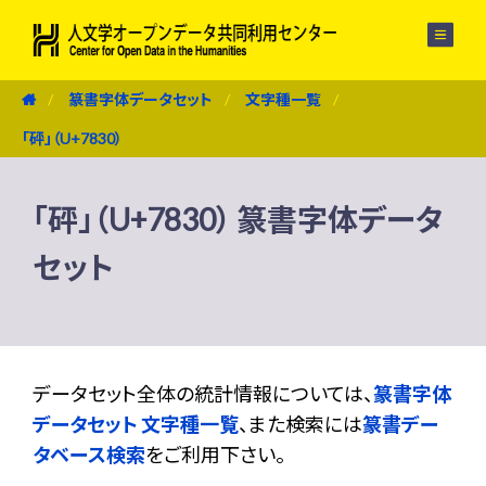
メニュー
篆書字体データセット
文字種一覧
「砰」（U+7830）
「砰」（U+7830） 篆書字体データ
セット
データセット全体の統計情報については、
篆書字体
データセット 文字種一覧
、また検索には
篆書デー
タベース検索
をご利用下さい。