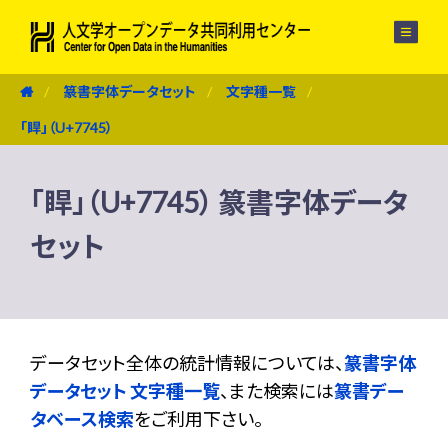
メニュー
篆書字体データセット
文字種一覧
「睅」（U+7745）
「睅」（U+7745） 篆書字体データ
セット
データセット全体の統計情報については、
篆書字体
データセット 文字種一覧
、また検索には
篆書デー
タベース検索
をご利用下さい。