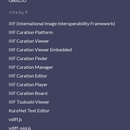
GeoLOD
ソフトウェア
IIIF (International Image Interoperability Framework)
IIIF Curation Platform
IIIF Curation Viewer
IIIF Curation Viewer Embedded
IIIF Curation Finder
IIIF Curation Manager
IIIF Curation Editor
IIIF Curation Player
IIIF Curation Board
IIIF Tsukushi Viewer
KuroNet Text Editor
vdiff.js
vdiff-seq.js