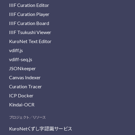
IIIF Curation Editor
IIIF Curation Player
IIIF Curation Board
IIIF Tsukushi Viewer
KuroNet Text Editor
vdiff.js
vdiff-seq.js
JSONkeeper
Canvas Indexer
Curation Tracer
ICP Docker
Kindai-OCR
プロジェクト／リソース
KuroNetくずし字認識サービス