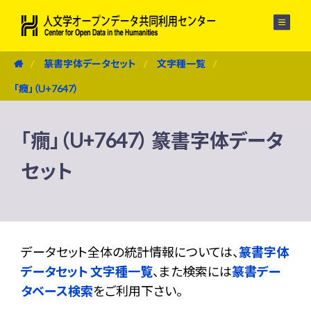
メニュー
篆書字体データセット
文字種一覧
「癇」（U+7647）
「癇」（U+7647） 篆書字体データ
セット
データセット全体の統計情報については、
篆書字体
データセット 文字種一覧
、また検索には
篆書デー
タベース検索
をご利用下さい。