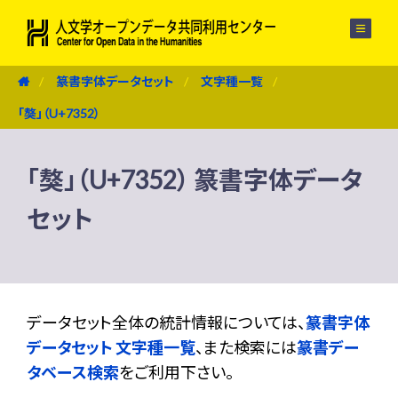
メニュー
篆書字体データセット
文字種一覧
「獒」（U+7352）
「獒」（U+7352） 篆書字体データ
セット
データセット全体の統計情報については、
篆書字体
データセット 文字種一覧
、また検索には
篆書デー
タベース検索
をご利用下さい。