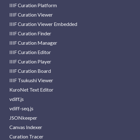
IIIF Curation Platform
IIIF Curation Viewer
IIIF Curation Viewer Embedded
IIIF Curation Finder
IIIF Curation Manager
IIIF Curation Editor
IIIF Curation Player
IIIF Curation Board
IIIF Tsukushi Viewer
KuroNet Text Editor
vdiff.js
vdiff-seq.js
JSONkeeper
Canvas Indexer
Curation Tracer