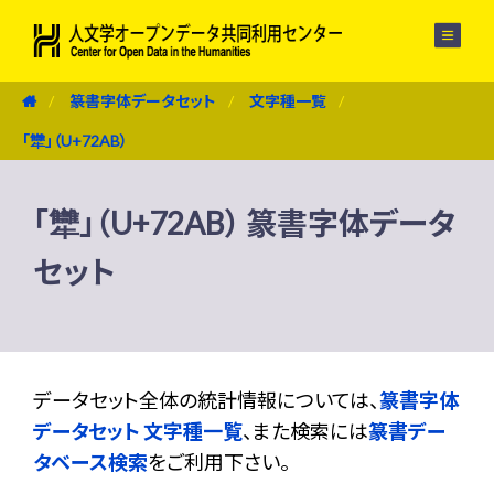
メニュー
篆書字体データセット
文字種一覧
「犫」（U+72AB）
「犫」（U+72AB） 篆書字体データ
セット
データセット全体の統計情報については、
篆書字体
データセット 文字種一覧
、また検索には
篆書デー
タベース検索
をご利用下さい。