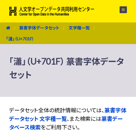
メニュー
篆書字体データセット
文字種一覧
「瀟」（U+701F）
「瀟」（U+701F） 篆書字体データ
セット
データセット全体の統計情報については、
篆書字体
データセット 文字種一覧
、また検索には
篆書デー
タベース検索
をご利用下さい。