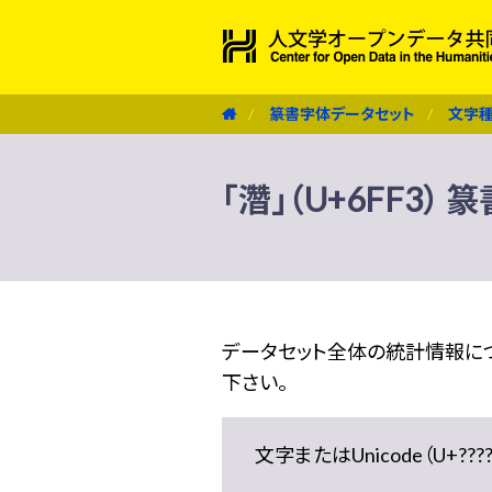
篆書字体データセット
文字
「濳」（U+6FF3）
データセット全体の統計情報に
下さい。
文字またはUnicode（U+??