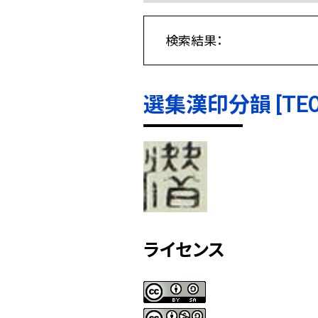
検索結果：
選集漢印分韻 [TE000
ライセンス