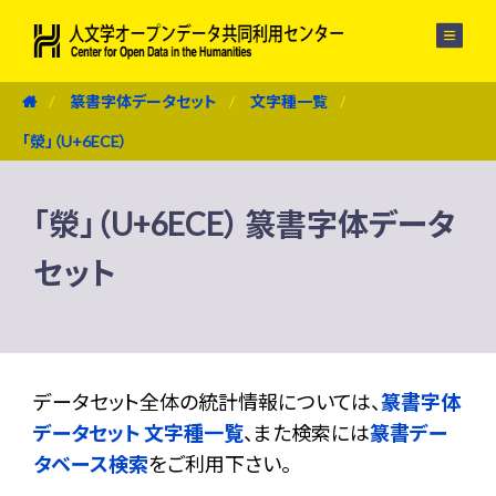
メニュー
篆書字体データセット
文字種一覧
「滎」（U+6ECE）
「滎」（U+6ECE） 篆書字体データ
セット
データセット全体の統計情報については、
篆書字体
データセット 文字種一覧
、また検索には
篆書デー
タベース検索
をご利用下さい。