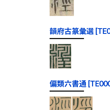
韻府古篆彙選 [TE000
偏類六書通 [TE0001