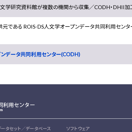
学研究資料館が複数の機関から収集／CODH・DHII加工） doi:
である ROIS-DS人文学オープンデータ共同利用センター
ープンデータ共同利用センター(CODH)
データセット／データベース
ソフトウェア