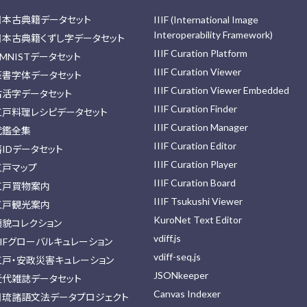
日本古典籍データセット
IIIF (International Image
Interoperability Framework)
日本古典籍くずし字データセット
IIIF Curation Platform
MNISTデータセット
IIIF Curation Viewer
篆書字体データセット
IIIF Curation Viewer Embedded
古活字データセット
IIIF Curation Finder
江戸料理レシピデータセット
IIIF Curation Manager
武鑑全集
IIIF Curation Editor
藩IDデータセット
IIIF Curation Player
江戸マップ
IIIF Curation Board
江戸買物案内
IIIF Tsukushi Viewer
江戸観光案内
KuroNet Text Editor
顔貌コレクション
vdiff.js
IIFグローバルキュレーション
vdiff-seq.js
江戸・安政災害キュレーション
JSONkeeper
近代雑誌データセット
Canvas Indexer
日琉諸語文法データプロジェクト