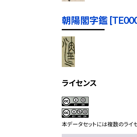
朝陽閣字鑑 [TE0005
ライセンス
本データセットには複数のライセ