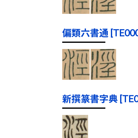
偏類六書通 [TE0001
新撰篆書字典 [TE000