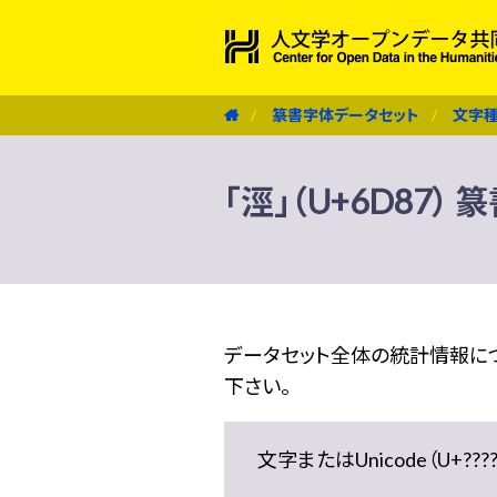
篆書字体データセット
文字
「涇」（U+6D87）
データセット全体の統計情報に
下さい。
文字またはUnicode（U+??