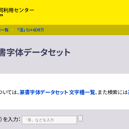
種一覧
「涇」（U+6D87）
 篆書字体データセット
ついては、
篆書字体データセット 文字種一覧
、また検索には
??）を入力：