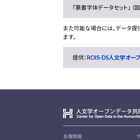
『篆書字体データセット』 （国文
また可能な場合には、データ提供元
ます。
提供：
ROIS-DS人文学オ
各種情報