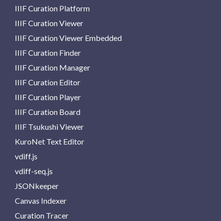
IIIF Curation Platform
IIIF Curation Viewer
IIIF Curation Viewer Embedded
IIIF Curation Finder
IIIF Curation Manager
IIIF Curation Editor
IIIF Curation Player
IIIF Curation Board
IIIF Tsukushi Viewer
KuroNet Text Editor
vdiff.js
vdiff-seq.js
JSONkeeper
Canvas Indexer
Curation Tracer