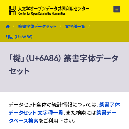
メニュー
篆書字体データセット
文字種一覧
「檆」（U+6A86）
「檆」（U+6A86） 篆書字体データ
セット
データセット全体の統計情報については、
篆書字体
データセット 文字種一覧
、また検索には
篆書デー
タベース検索
をご利用下さい。